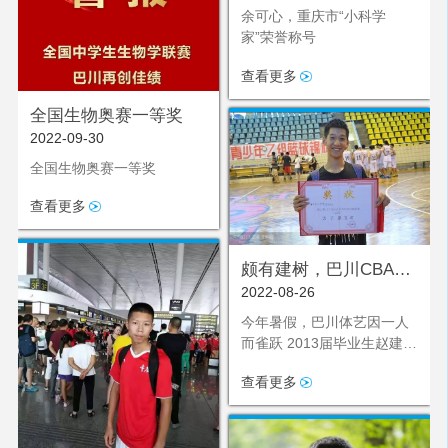
的枷锁，蓬勃而出，肆意绽
余可心，重庆市“小科学
放，让他清晰地瞥见了自己
家”荣誉称号
未来的模样。
查看更多
全国生物奥赛一等奖
2022-09-30
全国生物奥赛一等奖
查看更多
颇有建树，巴川CBA第
2022-08-26
一人
今年暑假，巴川体艺因一人
而雀跃 2013届毕业生赵建树
在第一轮15顺位宁波富邦选
查看更多
秀成功 实现了巴川登陆中国
顶级联赛CBA赛场第一人！