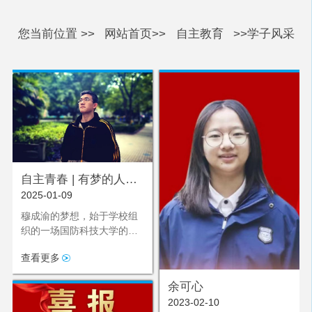
您当前位置 >>
网站首页>>
自主教育
>>学子风采
自主青春 | 有梦的人总
2025-01-09
是努力翻山越岭
穆成渝的梦想，始于学校组
织的一场国防科技大学的讲
座。当演讲台后方的大屏幕
查看更多
赫然显现“铸剑国防”四个大
字，一束名为梦想的光，瞬
余可心
间穿透穆成渝的心房。那一
2023-02-10
刻，梦想的种子挣脱了束缚