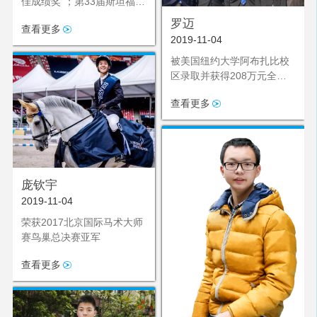
佳成绩奖”；第33届斯坦福大
学演讲与辩论邀请赛国际组
罗迈
查看更多
亚军
2019-11-04
被美国纽约大学阿布扎比校
区录取并获得208万元全额
奖学金
查看更多
庞钦宇
2019-11-04
荣获2017北京国际马术大师
赛鸟巢总决赛亚军
查看更多