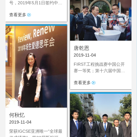
号，2019年5月1日签约中国
高尔夫协会“奥运启梦队”，
查看更多
成为2020年东京奥运会后备
力量
唐乾恩
2019-11-04
FIRST工程挑战赛中国公开
赛一等奖；第十六届中国青
少年机器人竞赛重庆选拔赛
查看更多
FLL一等奖；重庆市人民政
府颁发的“第十一届重庆市青
少年科技创新市长奖”
何秋忆
2019-11-04
荣获IGCSE亚洲唯一“全球最