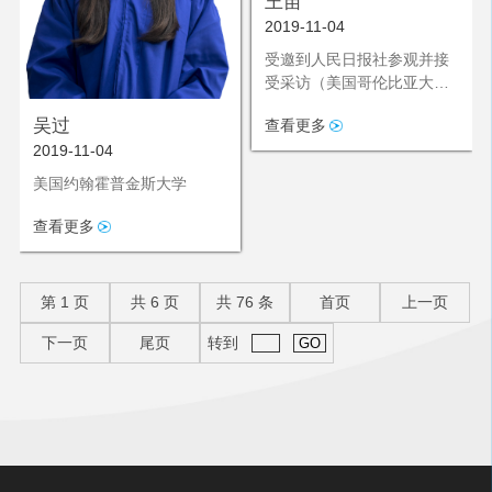
王苗
2019-11-04
受邀到人民日报社参观并接
受采访（美国哥伦比亚大学
就读）
吴过
查看更多
2019-11-04
美国约翰霍普金斯大学
查看更多
第
1
页
共
6
页
共
76
条
首页
上一页
下一页
尾页
转到