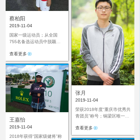
蔡柏阳
2019-11-04
国家一级运动员；从全国
755名备选运动员中脱颖而
出加入单板滑雪国家集训
查看更多
队；6月起赴欧洲参加为期三
个月的集训
张月
2019-11-04
荣获2018年度“重庆市优秀共
青团员”称号；铜梁区唯一评
王嘉怡
选上的优秀共青团员
2019-11-04
查看更多
2018年获得“国家级健将”称