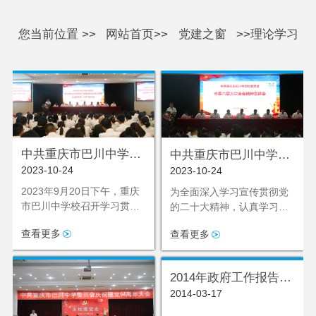
您当前位置 >>
网站首页>>
党建之窗
>>理论学习
中共重庆市巴川中学校
中共重庆市巴川中学校
2023-10-24
2023-10-24
委员会 召开学习贯彻习
委员会 市委六届三次全
近平新时代中国特色社
会精神宣讲工作开展情
2023年9月20日下午，重庆
为全面深入学习宣传贯彻党
市巴川中学校召开学习贯彻
会主义思想主题教育第
的二十大精神，认真学习市
况总结
习近平新时代中国特色社会
委六届三次全会精神，9月
一次学习研讨会
查看更多
查看更多
主义思想主题教育第一次学
20日下午，学校党委组织召
习研讨会。学校全体党员、
开市委六届三次全会精神宣
发展对象、入党积极分子等
讲会，党委书记熊军主持会
2014年政府工作报告
同志参加了学习研讨会。
议，党委宣传委员周婷同志
2014-03-17
（全文实录）
作专题宣讲，学校全体党
员、党员发展对象、入党积