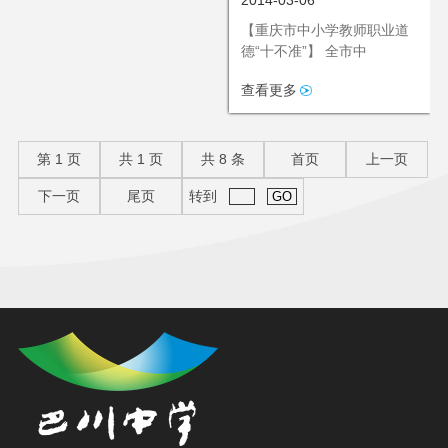
2014-03-06
道德“十不准”
【重庆市中小学教师职业道
德“十不准”】 全市中
查看更多
第
1
页
共
1
页
共
8
条
首页
上一页
下一页
尾页
转到