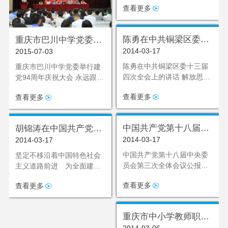
极分子，学校团委、妇委会
查看更多
等主要负责同志参加了学
习。
陈勇在中共铜梁区委十
重庆市巴川中学党委举
2014-03-17
2015-07-03
三届四次全会上的讲话
行建党94周年庆祝大会
陈勇在中共铜梁区委十三届
重庆市巴川中学党委举行建
四次全会上的讲话 解放思想
党94周年庆祝大会 永远跟党
深化改革 扩
走 &md
查看更多
查看更多
中国共产党第十八届中
胡锦涛在中国共产党第
2014-03-17
2014-03-17
央委员会第三次全体会
十八次全国代表大会上
议公报
的报告
中国共产党第十八届中央委
坚定不移沿着中国特色社会
员会第三次全体会议公报
主义道路前进 为全面建成
（2013年11月12日中国
小康社会而奋斗 胡锦涛在中
查看更多
查看更多
共产党第十八届中央委员会
国共产党第十八次全国代表
大会上
重庆市中小学教师职业