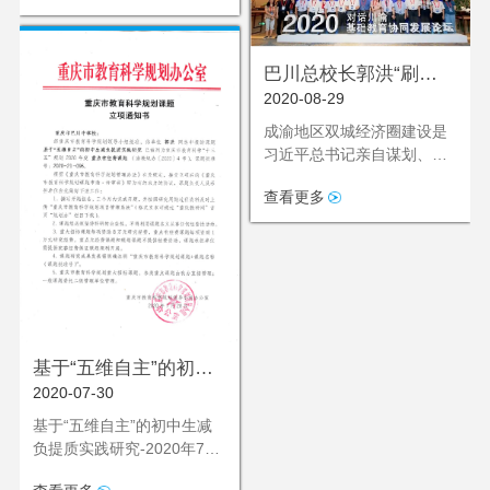
巴川总校长郭洪“刷
2020-08-29
屏”央视！看好成渝基础
教育协同发展的效应与
成渝地区双城经济圈建设是
习近平总书记亲自谋划、亲
成果！
自部署、亲自推动的国家重
查看更多
大区域发展战略。为助力成
渝地区双城经济圈战略的落
地，增强成都与重庆的带动
作用，今年以来，两地在教
育领域开展了一系列探索与
交流，力图用教育助推成渝
地区发展振兴。
基于“五维自主”的初中
2020-07-30
生减负提质实践研
究-2020年7月立项通知
基于“五维自主”的初中生减
负提质实践研究-2020年7月
书
立项通知书