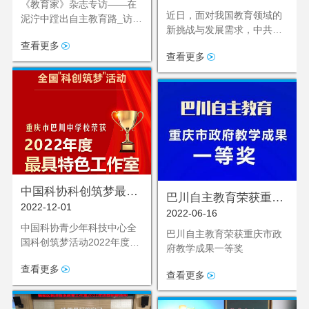
教育路_访重庆巴川中
《教育家》杂志专访——在
近日，面对我国教育领域的
泥泞中蹚出自主教育路_访重
学总校长郭洪_吴爽
新挑战与发展需求，中共中
庆巴川中学总校长郭洪_吴爽
央、国务院适时发布了《教
查看更多
查看更多
育强国建设规划纲要（2024-
2035年）》，其核心内容有
通过深入实施素质教育，全
面促进学生的健康成长与综
合发展，进一步完善德智体
美劳全面培养的教育体系。
中国科协科创筑梦最具
巴川自主教育荣获重庆
2022-12-01
特色工作室
2022-06-16
市政府教学成果一等奖
中国科协青少年科技中心全
巴川自主教育荣获重庆市政
国科创筑梦活动2022年度最
府教学成果一等奖
具特色工作室
查看更多
查看更多