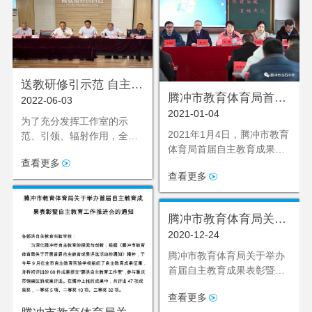
送教研修引示范 自主教
腾冲市教育体育局首届
2022-06-03
育促发展
2021-01-04
自主教育成果表彰会在
为了充分发挥工作室的示
曲石中学 举行
2021年1月4日，腾冲市教育
范、引领、辐射作用，全面
体育局首届自主教育成果表
推动自主教育研究，调动工
查看更多
彰暨自主教育工作推进会在
作室学员开展教学改革的积
查看更多
腾冲市曲石中学如期举行。
极性和主动性，6月30日下
午，郭洪自主教育工作室送
教研修活动在铜梁巴川初级
腾冲市教育体育局关于
中学校顺利进行。
2020-12-24
举办首届自主教育成果
表彰暨自主教育工作推
腾冲市教育体育局关于举办
首届自主教育成果表彰暨自
进会的通知
主教育工作推进会的通知
查看更多