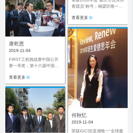
青团员”称号；铜梁区唯一评
选上的优秀共青团员
查看更多
唐乾恩
2019-11-04
FIRST工程挑战赛中国公开
赛一等奖；第十六届中国青
少年机器人竞赛重庆选拔赛
查看更多
FLL一等奖；重庆市人民政
府颁发的“第十一届重庆市青
少年科技创新市长奖”
何秋忆
2019-11-04
荣获IGCSE亚洲唯一“全球最