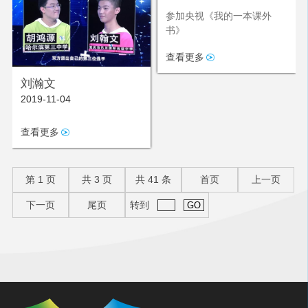
参加央视《我的一本课外
书》
查看更多
刘瀚文
2019-11-04
查看更多
第
1
页
共
3
页
共
41
条
首页
上一页
下一页
尾页
转到