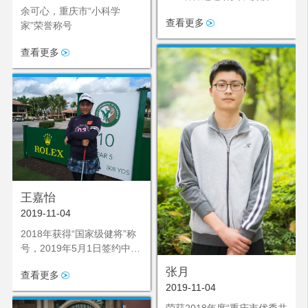
出加入单板滑雪国家集训
余可心，重庆市“小科学
查看更多
队；6月起赴欧洲参加为期三
家”荣誉称号
个月的集训
查看更多
王嘉怡
2019-11-04
2018年获得“国家级健将”称
号，2019年5月1日签约中国
高尔夫协会“奥运启梦队”，
张月
查看更多
成为2020年东京奥运会后备
2019-11-04
力量
荣获2018年度“重庆市优秀共