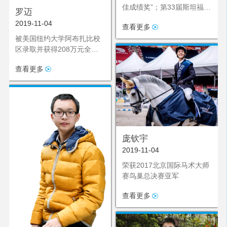
佳成绩奖”；第33届斯坦福大
罗迈
学演讲与辩论邀请赛国际组
2019-11-04
查看更多
亚军
被美国纽约大学阿布扎比校
区录取并获得208万元全额
奖学金
查看更多
庞钦宇
2019-11-04
荣获2017北京国际马术大师
赛鸟巢总决赛亚军
查看更多