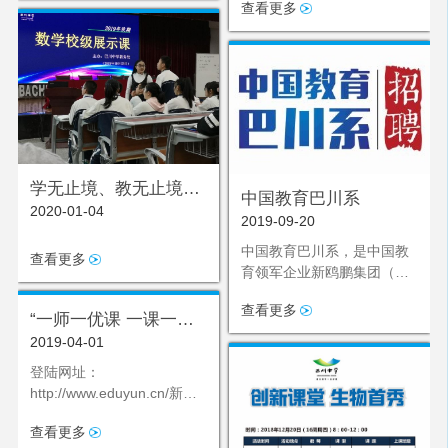
评课活动，多学科教师积极
查看更多
前往观摩。
学无止境、教无止境、
中国教育巴川系
2020-01-04
研无止境
2019-09-20
中国教育巴川系，是中国教
查看更多
育领军企业新鸥鹏集团（中
国民营企业500强）旗下以
查看更多
重庆市巴川中学为龙头的高
“一师一优课 一课一名
品质K12系列
2019-04-01
师” 注册及报名操作指
南
登陆网址：
http://www.eduyun.cn/新教
师需注册，往年已晒课
查看更多