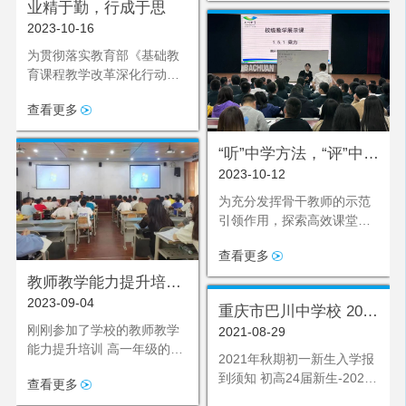
数学教学研讨会。此次活动
业精于勤，行成于思
校于2023年11月21日在融汇
由铜梁区教师进修学校初中
2023-10-16
楼111开展物理学科大教研
数学教研员李映老师和我校
活动。
为贯彻落实教育部《基础教
周昌友老师共同主持。
育课程教学改革深化行动方
案》和义务教育语 文新课标
查看更多
精神，以全面推进素质教育
为基点，立足课堂教学这一
主阵地，推动 中学语文育人
“听”中学方法，“评”中学
方式的变革，鼓励语文教师
2023-10-12
反思
勇于创新，创导多元，追求
为充分发挥骨干教师的示范
特色，凝 练语文教师合作能
引领作用，探索高效课堂，
力，努力使语文教学质量稳
促进教师的专业成长，同时
步提高，重庆市巴川中学校
查看更多
也为青年教师搭建学习交流
特于
的机会，2023年10月10日星
教师教学能力提升培训
期二下午第一节课，教务处
2023-09-04
| 他们明方向，弘壮志
重庆市巴川中学校 2021
在博雅楼阶梯教室组织开展
刚刚参加了学校的教师教学
2021-08-29
年秋期初一新生入学报
了一次数学学科展示课活
能力提升培训 高一年级的老
动，本堂课由创新教育学部
到须知
2021年秋期初一新生入学报
师们又紧接着 开展了“教师专
蔡琼老师执教《乘方》。全
到须知 初高24届新生-2021
查看更多
业研训”活动 研讨学科组专题
校数学教师积极参与听课、
年秋期开学风险排查承诺书