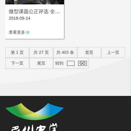
微型课题公正评选 全校
2018-09-14
科研稳步跨越
查看更多
第
1
页
共
27
页
共
403
条
首页
上一页
下一页
尾页
转到