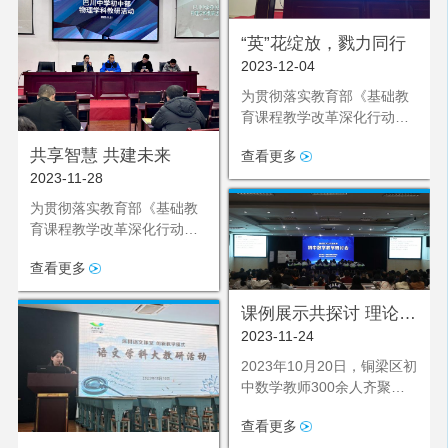
活动。
“英”花绽放，戮力同行
2023-12-04
为贯彻落实教育部《基础教
育课程教学改革深化行动方
案》和义务教育英语新课标
共享智慧 共建未来
查看更多
精神，以强调学生核心素养
2023-11-28
为基点，立足课堂教学这一
主阵地，推动中学英语教学
为贯彻落实教育部《基础教
方式的变革，鼓励英语教师
育课程教学改革深化行动方
勇于创新，追求卓越，凝心
案》和义务教育物理新课标
聚力提高英语教学质量，助
查看更多
精神，以全面推进素质教育
力学生发展成为有宽厚文化
为基点，立足课堂教学这一
基础、有更高精神追求的
课例展示共探讨 理论学
主阵地，推动中学物理育人
人，重庆市巴川中学校特于
方式的变革，鼓励物理教师
2023-11-24
习促成长
2023年11月25日在融汇楼教
勇于创新，注重学生探究能
2023年10月20日，铜梁区初
室开展英语学科大教研活
力、创新意识以及科学精神
中数学教师300余人齐聚重
动。
的培养，凝练物理教师合作
庆市巴川中学校阶梯教室，
能力，努力使物理教学质量
查看更多
开展铜梁区2023年秋期初中
稳步提高，重庆市巴川中学