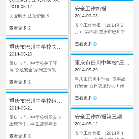
2016-05-17
中心杯”法治安全知识竞
安全工作简报
赛活动
关爱明天 法治护航 ­­­­­­­&
2014-06-03
安全工作简报 （2014年5
查看更多
月） 第四期 重庆市巴川中学
校德育处
查看更多
重庆市巴川中学校关于
2014-05-29
开展“交通安全”系列宣
传教育活动的活动总结
重庆市巴川中学校“压事
重庆市巴川中学校关于开
展“交通安全”系列宣传教育
2014-05-29
故、保安全”百日攻坚行
活动的活动总结 根据市文明
动工作方案
重庆市巴川中学校 “压事故、
查看更多
交通行
保安全”百日攻坚行动工作方
案 为认真贯彻落实
查看更多
重庆市巴川中学校组织
2014-05-21
参加重庆市中小学生营
养与食品卫生安全知识
安全工作简报第三期
重庆市巴川中学校组织参加
重庆市中小学生营养与食品
竞赛活动总结
2014-05-12
卫生安全知识竞赛活动总结
安全工作简报 （2014年4
查看更多
为切实加