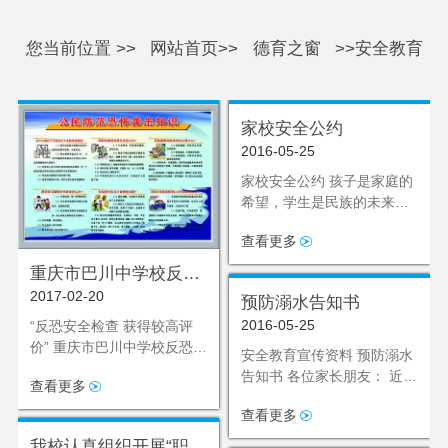
您当前位置 >>
网站首页>>
德育之窗
>>安全教育
家校安全公约
2016-05-25
家校安全公约 孩子是家庭的
希望，学生是民族的未来。
确保孩子平安、健康成长是
查看更多
家校双方共同的责任，根据
《中华
重庆市巴川中学校反恐
2017-02-20
怖防范安全检查工作简
预防溺水告知书
报
2016-05-25
“反恐安全检查 获得较高评
价” 重庆市巴川中学校反恐怖
安全教育宣传资料 预防溺水
防范安全检查工
告知书 各位家长朋友： 近年
查看更多
来，溺水死亡事故已经成为
查看更多
导致中小学
我校认真组织开展“职教