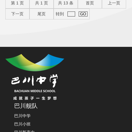
第
1
页
共
1
页
共
13
条
首页
上一页
下一页
尾页
转到
巴川舰队
巴川中学
巴川小班