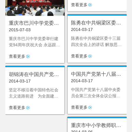
极分子，学校团委、妇委会
查看更多
等主要负责同志参加了学
习。
陈勇在中共铜梁区委十
重庆市巴川中学党委举
2014-03-17
2015-07-03
三届四次全会上的讲话
行建党94周年庆祝大会
陈勇在中共铜梁区委十三届
重庆市巴川中学党委举行建
四次全会上的讲话 解放思想
党94周年庆祝大会 永远跟党
深化改革 扩
走 &md
查看更多
查看更多
中国共产党第十八届中
胡锦涛在中国共产党第
2014-03-17
2014-03-17
央委员会第三次全体会
十八次全国代表大会上
议公报
的报告
中国共产党第十八届中央委
坚定不移沿着中国特色社会
员会第三次全体会议公报
主义道路前进 为全面建成
（2013年11月12日中国
小康社会而奋斗 胡锦涛在中
查看更多
查看更多
共产党第十八届中央委员会
国共产党第十八次全国代表
大会上
重庆市中小学教师职业