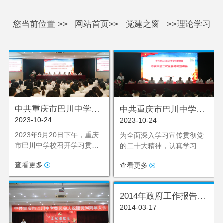
您当前位置 >>
网站首页>>
党建之窗
>>理论学习
中共重庆市巴川中学校
中共重庆市巴川中学校
2023-10-24
2023-10-24
委员会 召开学习贯彻习
委员会 市委六届三次全
近平新时代中国特色社
会精神宣讲工作开展情
2023年9月20日下午，重庆
为全面深入学习宣传贯彻党
市巴川中学校召开学习贯彻
会主义思想主题教育第
的二十大精神，认真学习市
况总结
习近平新时代中国特色社会
委六届三次全会精神，9月
一次学习研讨会
查看更多
查看更多
主义思想主题教育第一次学
20日下午，学校党委组织召
习研讨会。学校全体党员、
开市委六届三次全会精神宣
发展对象、入党积极分子等
讲会，党委书记熊军主持会
2014年政府工作报告
同志参加了学习研讨会。
议，党委宣传委员周婷同志
2014-03-17
（全文实录）
作专题宣讲，学校全体党
员、党员发展对象、入党积