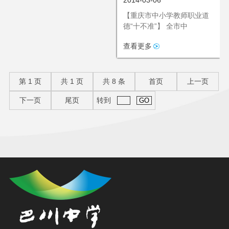
2014-03-06
道德“十不准”
【重庆市中小学教师职业道
德“十不准”】 全市中
查看更多
第
1
页
共
1
页
共
8
条
首页
上一页
下一页
尾页
转到