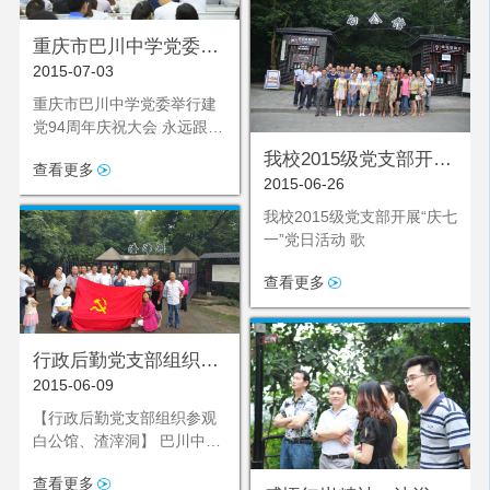
重庆市巴川中学党委举
2015-07-03
行建党94周年庆祝大会
重庆市巴川中学党委举行建
党94周年庆祝大会 永远跟党
走 &md
我校2015级党支部开
查看更多
2015-06-26
展“庆七一”党日活动
我校2015级党支部开展“庆七
一”党日活动 歌
查看更多
行政后勤党支部组织参
2015-06-09
观白公馆、渣滓洞
【行政后勤党支部组织参观
白公馆、渣滓洞】 巴川中学
讯（通讯员
查看更多