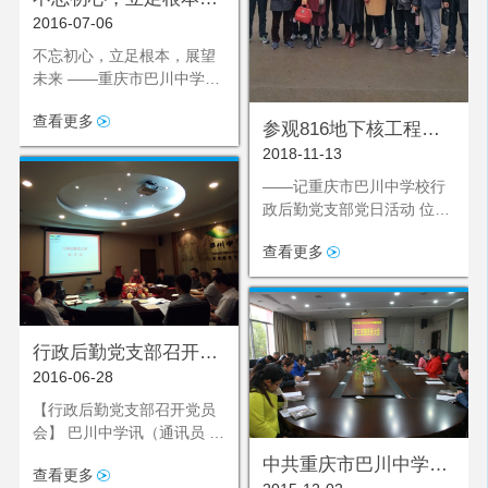
2016-07-06
展望未来
不忘初心，立足根本，展望
未来 ——重庆市巴川中学举
行纪念建
查看更多
参观816地下核工程，
2018-11-13
大力弘扬三线精神
——记重庆市巴川中学校行
政后勤党支部党日活动 位于
重庆市涪陵区白涛镇的816
查看更多
地下
行政后勤党支部召开党
2016-06-28
员会
【行政后勤党支部召开党员
会】 巴川中学讯（通讯员 李
杰）6
中共重庆市巴川中学校
查看更多