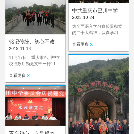
中共重庆市巴川中学校
2023-10-24
委员会 市委六届三次全
会精神宣讲工作开展情
为全面深入学习宣传贯彻党
的二十大精神，认真学习市
况总结
委六届三次全会精神，9月
铭记传统、初心不改
查看更多
20日下午，学校党委组织召
2019-11-18
开市委六届三次全会精神宣
11月17日，重庆市巴川中学
讲会，党委书记熊军主持会
校行政后勤党支部一行11名
议，党委宣传委员周婷同志
党员同志乘车来到重庆璧山
作专题宣讲，学校全体党
查看更多
大圆祥博物馆开展了一次非
员、党员发展对象、入党积
常有意义的党日活动。
极分子，学校团委、妇委会
等主要负责同志参加了学
习。
不忘初心，立足根本，