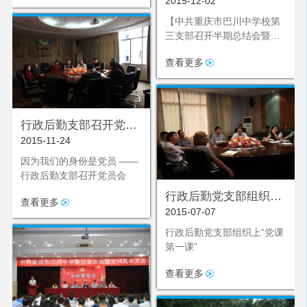
2015-12-02
第三支部召开半期总结
会暨审议预备党员转正
【中共重庆市巴川中学校第
三支部召开半期总结会暨审
议预备党员转正】
查看更多
行政后勤支部召开党员
2015-11-24
会
因为我们的身份是党员 ——
行政后勤支部召开党员会
行政后勤党支部组织
查看更多
2015-07-07
上“党课第一课”
行政后勤党支部组织上“党课
第一课”
查看更多