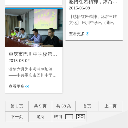
感悟红岩精神，沐浴三
2015-06-08
峡文化
【感悟红岩精神，沐浴三峡
文化】 巴川中学讯（通讯员
&nbs
查看更多
重庆市巴川中学校第三
2015-06-02
支部支部大会成功召开
激情六月为中考冲刺加油
——中共重庆市巴川中学校
第三支部
查看更多
第
1
页
共
5
页
共
68
条
首页
上一页
下一页
尾页
转到