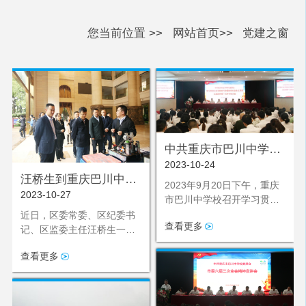
您当前位置 >>
网站首页>>
党建之窗
中共重庆市巴川中学校
2023-10-24
委员会 召开学习贯彻习
汪桥生到重庆巴川中学
近平新时代中国特色社
2023年9月20日下午，重庆
2023-10-27
调研“春风化雨”专项监
市巴川中学校召开学习贯彻
会主义思想主题教育第
督执纪行动等相关工作
习近平新时代中国特色社会
近日，区委常委、区纪委书
一次学习研讨会
查看更多
主义思想主题教育第一次学
记、区监委主任汪桥生一行
习研讨会。学校全体党员、
来到重庆巴川中学，对学校
查看更多
发展对象、入党积极分子等
发展情况及教育系统“春风化
同志参加了学习研讨会。
雨”专项监督执纪行动相关工
作开展实地调研。