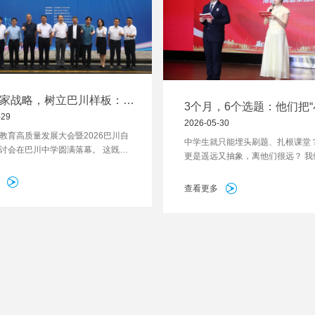
家战略，树立巴川样板：一
3个月，6个选题：他们把
AI与未来教育的“国家级对
-29
践”做成了“大文章”
2026-05-30
教育高质量发展大会暨2026巴川自
中学生就只能埋头刷题、扎根课堂？
讨会在巴川中学圆满落幕。 这既是
更是遥远又抽象，离他们很远？ 我
未来的对话，也是坚持了20年自主
定，当今少年应该有扎根现实的共
川，在人工智能浪潮中给出的回答。
破题的行动力以及心系他人的担当
查看更多