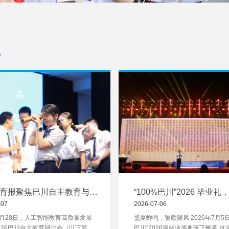
育报聚焦巴川自主教育与人
“100%巴川”2026 毕业
的融合发展
赴山海的巴川少年
-07
2026-07-06
年5月28日，人工智能教育高质量发展
盛夏蝉鸣，骊歌随风 2026年7月5日晚
026巴川自主教育研讨会（以下简
巴川”2026届毕业盛典落下帷幕 这