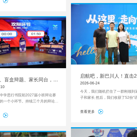
启航吧，新巴川人！直击20
袭、盲盒辩题、家长同台，这
新生领取入学通知书现场
2026-06-24
赛看点很多
-10
今天，我们随机拦住了一群刚领到
中学思行书院初2027届小班辩论赛
子和家长 然后，我们收获了52份“
的一个小环节。持续三个月的辩论
次”： “就是特别开心！终于进入了
远不止一场学生与AI 的对决。
学。”
查看更多