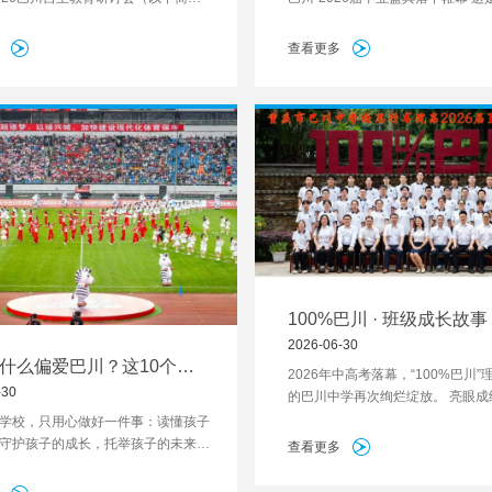
智能教育发展大会”）在重庆市巴川中
别，也是一次出征
下简称“巴川中学”）举行。 会场内，
查看更多
工程研究会解读了《AI特色学校建设
定》团体标准的核心要义，这套标准
公布，还在试点验证阶段，而巴川中
被确定为全国首批AI特色学校标准化
，将承担标准检验的任务。
100%巴川 · 班级成长故事 |
考600+：巴川这个班，做
2026-06-30
什么偏爱巴川？这10个答
么？
2026年中高考落幕，“100%巴川
着最好的教育模样
-30
的巴川中学再次绚烂绽放。 亮眼成
不是单一尖子的孤军突围，而是每
学校，只用心做好一件事：读懂孩子
集体深耕、全员成长。
守护孩子的成长，托举孩子的未来。
查看更多
我们始终笃定：教育不是批量培养优
用心成全每一个独一无二的孩子。