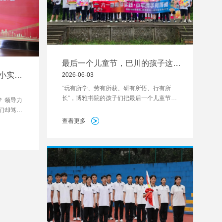
最后一个儿童节，巴川的孩子这样
和童年告别
“小实
2026-06-03
“玩有所学、劳有所获、研有所悟、行有所
长”，博雅书院的孩子们把最后一个儿童节过
 领导力
在了户外。 竹筒饭、荷叶鸡、手工皮蛋制
们却笃
作，在传统美食里感知中华文化的温度；穹顶
情力、敢于
查看更多
搭建，融合数学、工程、建筑的多学科项目，
。
小组合作从无到有搭出结构；皮划艇、真人
CS，在团队协作中学会配合与担当。