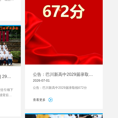
公告：巴川新高中2029届录取线
 29人
672分
2026-07-01
对了什
公告：巴川新高中2029届录取线672分
”理念引领下
绩背后，
查看更多
一个班级的