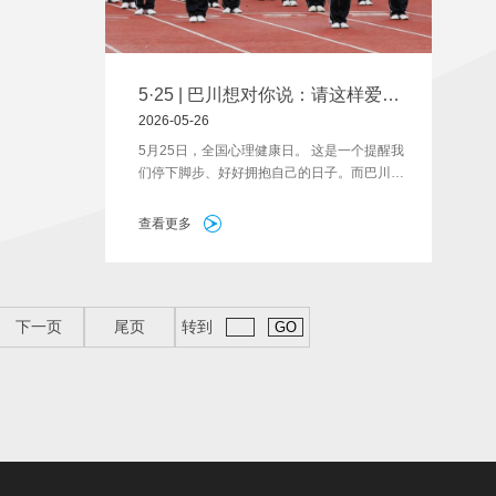
5·25 | 巴川想对你说：请这样爱自
己
2026-05-26
5月25日，全国心理健康日。 这是一个提醒我
们停下脚步、好好拥抱自己的日子。而巴川早
已将这份“爱自己”写进了一道彩虹里。
查看更多
下一页
尾页
转到