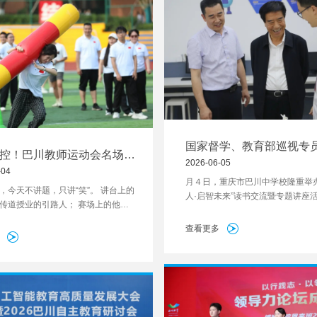
国家督学、教育部巡视专
控！巴川教师运动会名场面
临巴川讲学
2026-06-05
-04
月４日，重庆市巴川中学校隆重举办
，今天不讲题，只讲“笑”。 讲台上的
人·启智未来”读书交流暨专题讲座
传道授业的引路人； 赛场上的他
督学、教育部巡视专员、教育部关
情管理集体“下线”的快乐选手。
主任王富一行专家莅临校园调研指
查看更多
学校长蒋扬勇、党委书记佘宗平等
同，300名学生代表现场聆听讲座