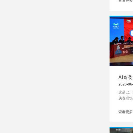
查看更多
AI奇
场辩论
2026-06
这是巴川
决赛现场
赛，意义
查看更多