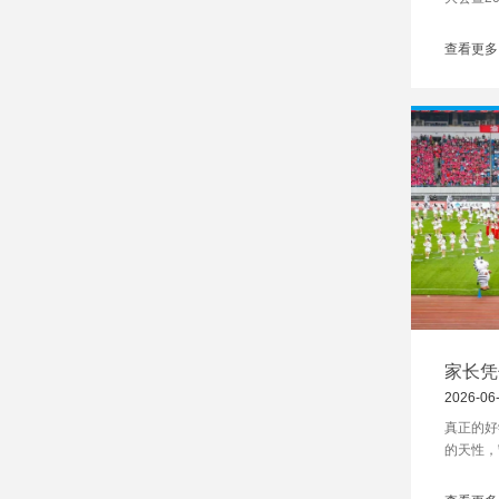
称“人工
学校（以
查看更多
中国智慧
与服务认
尚未正式
学等学校
试点学校
家长凭
案，藏
2026-06
真正的好
的天性，
在巴川，
秀，而是