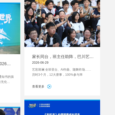
家长同台，班主任助阵，巴川艺术
节温暖出圈
2026-06-29
26级
艺彩斑斓 全班登台、AI作曲、随舞炸场……
历时3个月，12大赛事，100%参与率
通知书的孩
语无伦
查看更多
心仪的中