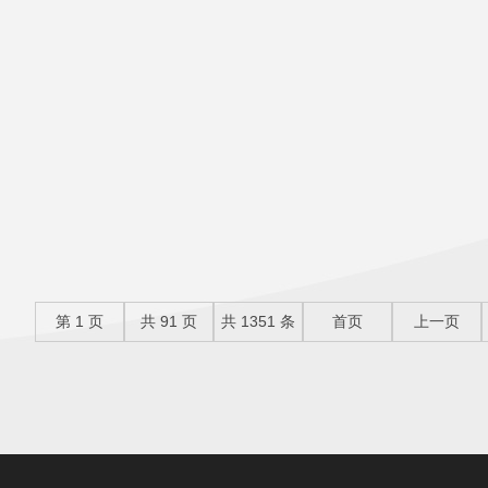
第
1
页
共
91
页
共
1351
条
首页
上一页