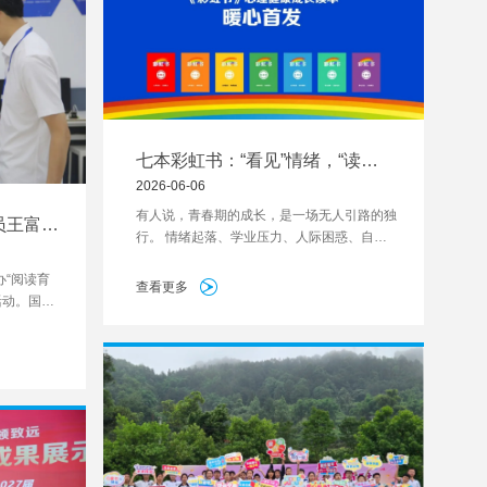
七本彩虹书：“看见”情绪，“读
懂”成长
2026-06-06
有人说，青春期的成长，是一场无人引路的独
员王富莅
行。 情绪起落、学业压力、人际困惑、自我
内耗……少年的心事细碎又敏感，却悄悄左右
“阅读育
着成长的轨迹。
查看更多
活动。国家
工委常务副
导。巴川中
校级领导陪
。